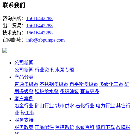
联系我们
咨询热线：
15616442288
出口贸易：
15616442288
技术支持：
15616442288
官网邮箱：
info@zbpumps.com
公司新闻
公司新闻
行业资讯
水泵专题
产品分类
普通多级泵
不锈钢多级泵
自平衡多级泵
多级化工泵
矿
用多级泵
锅炉给水泵
多级油泵
查看更多
客户案例
冶金行业
矿山行业
城市供水
石化行业
电力行业
其它行
业
轻工业
服务支持
服务政策
正品配件
监控系统
水泵百科
资料下载
故障报