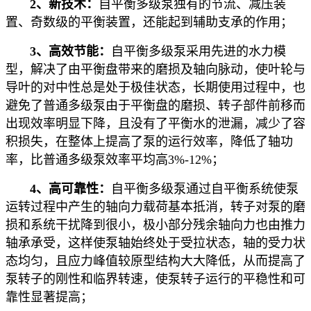
2、新技术：
自平衡多级泵独有的节流、减压装
置、奇数级的平衡装置，还能起到辅助支承的作用；
3、高效节能：
自平衡多级泵采用先进的水力模
型，解决了由平衡盘带来的磨损及轴向脉动，使叶轮与
导叶的对中性总是处于极佳状态，长期使用过程中，也
避免了普通多级泵由于平衡盘的磨损、转子部件前移而
出现效率明显下降，且没有了平衡水的泄漏，减少了容
积损失，在整体上提高了泵的运行效率，降低了轴功
率，比普通多级泵效率平均高3%-12%；
4、高可靠性：
自平衡多级泵通过自平衡系统使泵
运转过程中产生的轴向力载荷基本抵消，转子对泵的磨
损和系统干扰降到很小，极小部分残余轴向力也由推力
轴承承受，这样使泵轴始终处于受拉状态，轴的受力状
态均匀，且应力峰值较原型结构大大降低，从而提高了
泵转子的刚性和临界转速，使泵转子运行的平稳性和可
靠性显著提高；