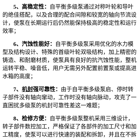
5、高稳定性：
自平衡多级泵通过对称叶轮和导叶
的绝佳搭配，以及合理的配合间隙和较宽的轴向节流设
计，使泵在长期运行后仍然能保持极高的稳定性和运行
效率；
6、汽蚀性能好：
自平衡多级泵采用优化的水力模
型及结构设计、特殊的首级叶轮双吸结构，加上精密的
铸造、和耐磨材质，使泵具有良好的抗汽蚀性能，整机
运转平稳、噪音低，用户无需另外配置前置泵或提高进
水箱的高度；
7、
机封
强可靠性：
由于自平衡多级泵启、停时转
子部件没有轴向窜动，工作时没有轴向脉动，攻克了一
直困扰多级泵的机封可靠性差这一难题；
8、检修方便：
自平衡多级泵整机采用三维设计，
转子部件数控加工，严格保证了各部件的加工尺寸和加
工精度，使泵可以进行快速的装配和拆卸，并且在不拆