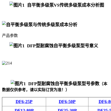
自平衡
多级泵VS传统多级泵成本分析图
产品参数
DFP型耐腐蚀自平衡多级泵型号意义
DFP型耐腐蚀
自平衡多级泵型号
参数
（
本
数据仅供参考，请以实际订货为准！）
DF6-25P
DF6-50P
DF6-8
DF12-80P
DF25-30P
DF25-