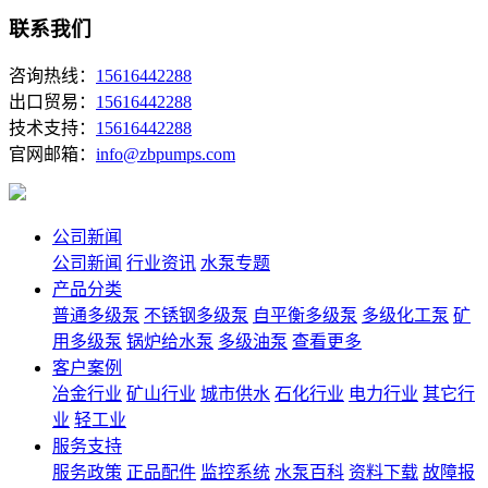
联系我们
咨询热线：
15616442288
出口贸易：
15616442288
技术支持：
15616442288
官网邮箱：
info@zbpumps.com
公司新闻
公司新闻
行业资讯
水泵专题
产品分类
普通多级泵
不锈钢多级泵
自平衡多级泵
多级化工泵
矿
用多级泵
锅炉给水泵
多级油泵
查看更多
客户案例
冶金行业
矿山行业
城市供水
石化行业
电力行业
其它行
业
轻工业
服务支持
服务政策
正品配件
监控系统
水泵百科
资料下载
故障报