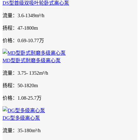
DS型首级双吸叶轮卧式离心泵
流量：3.6-1349m³/h
扬程：47-1800m
价格：0.69-10.77万
MD型卧式耐磨多级离心泵
流量：3.75- 1352m³/h
扬程：50-1820m
价格：1.08-25.7万
DG型多级离心泵
流量：35-180m³/h