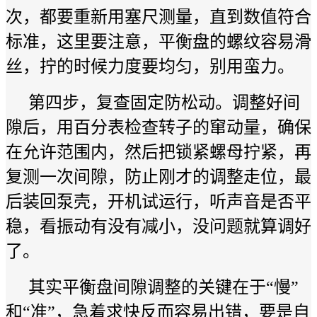
次，都要重新用塞尺测量，直到数值符合
标准，这里要注意，平衡盘的螺纹容易滑
丝，拧的时候力度要均匀，别用蛮力。
第四步，复查固定防松动。调整好间
隙后，用百分表检查转子的窜动量，确保
在允许范围内，然后把锁紧螺母拧紧，再
复测一次间隙，防止刚才的调整走位，最
后装回泵壳，开机试运行，听声音是否平
稳，看振动有没有减小，没问题就算调好
了。
其实平衡盘间隙调整的关键在于“慢”
和“准”，急着求快反而容易出错，要是自