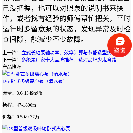
己没把握，也可以对照泵的说明书来操
作，或者找有经验的师傅帮忙把关，平时
运行时多留意泵的状态，发现异常及时检
查间隙，能减少不少故障。
上一篇：
立式长轴泵轴功率、效率计算与节能选型实用指南
下一篇：
多级泵厂家十大品牌推荐，选对品牌少走弯路
产品推荐
D型卧式多级离心泵（清水泵）
流量：3.6-1349m³/h
扬程：47-1800m
价格：0.59-9.77万