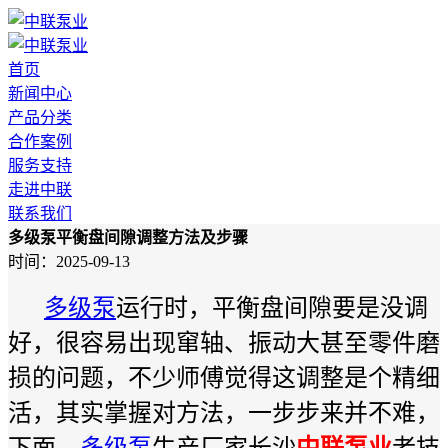
首页
新闻中心
产品分类
合作案例
服务支持
走进中联
联系我们
多级泵平衡盘间隙调整方法及步骤
时间：2025-09-13
多级泵
运行时，平衡盘间隙要是没调
好，很容易出现窜轴、振动大甚至零件磨
损的问题，不少师傅觉得这调整是个精细
活，其实掌握对方法，一步步来并不难，