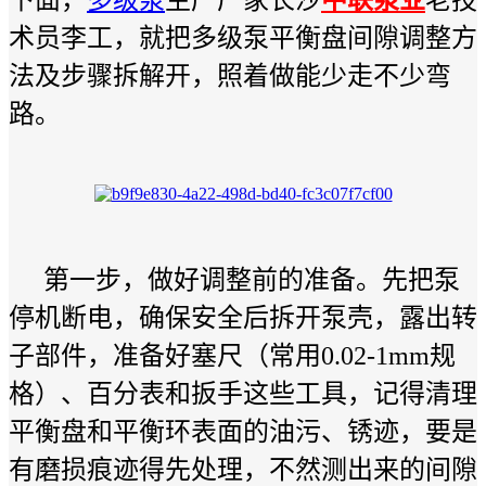
下面，
多级泵
生产厂家长沙
中联泵业
老技
术员李工，就把多级泵平衡盘间隙调整方
法及步骤拆解开，照着做能少走不少弯
路。
第一步，做好调整前的准备。先把泵
停机断电，确保安全后拆开泵壳，露出转
子部件，准备好塞尺（常用0.02-1mm规
格）、百分表和扳手这些工具，记得清理
平衡盘和平衡环表面的油污、锈迹，要是
有磨损痕迹得先处理，不然测出来的间隙