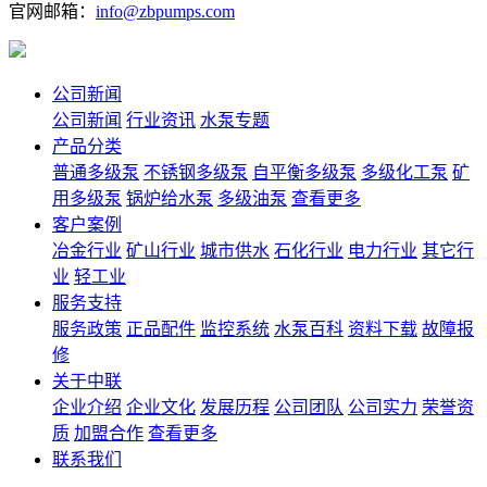
官网邮箱：
info@zbpumps.com
公司新闻
公司新闻
行业资讯
水泵专题
产品分类
普通多级泵
不锈钢多级泵
自平衡多级泵
多级化工泵
矿
用多级泵
锅炉给水泵
多级油泵
查看更多
客户案例
冶金行业
矿山行业
城市供水
石化行业
电力行业
其它行
业
轻工业
服务支持
服务政策
正品配件
监控系统
水泵百科
资料下载
故障报
修
关于中联
企业介绍
企业文化
发展历程
公司团队
公司实力
荣誉资
质
加盟合作
查看更多
联系我们